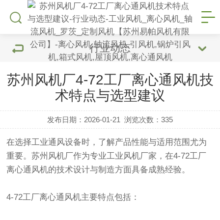
行业动态
苏州风机厂4-72工厂离心通风机技
术特点与选型建议
发布日期：2026-01-21
浏览次数：
335
在选择工业通风设备时，了解产品性能与适用范围尤为
重要。苏州风机厂作为专业工业风机厂家，在4-72工厂
离心通风机的技术设计与制造方面具备成熟经验。
4-72工厂离心通风机主要特点包括：