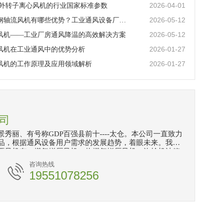
2026-04-01
F 外转子离心风机的行业国家标准参数
2026-05-12
不锈钢轴流风机有哪些优势？工业通风设备厂家解析
2026-05-12
风机——工业厂房通风降温的高效解决方案
2026-01-27
风机在工业通风中的优势分析
2026-01-27
风机的工作原理及应用领域解析
司
秀丽、有号称GDP百强县前十----太仓。本公司一直致力
品，根据通风设备用户需求的发展趋势，着眼未来。我公
要风机有：煤气增压风机；热煤气增压风机；汽轮机油箱
除尘风机；炭黑风机；黄磷尾气风机；隧道风机；水泥窑
咨询热线
通风机；粮库专用风机；碎纸风机以及一般低、中、高压
19551078256
、排尘化工用离心风机、轴流通风机等各类风机。共有70
客户选用。奉行“生产高品质的产品，满足客户的需求”的
进的工艺、精良齐全的工装和设备，严格的质量检验和精
效率高、噪音低、运转平稳、操作方便的要求。公司本着