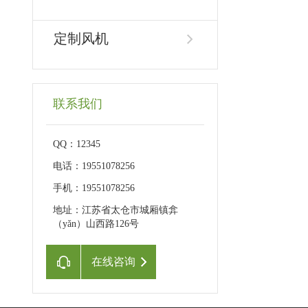
定制风机
联系我们
QQ：12345
电话：19551078256
手机：19551078256
地址：江苏省太仓市城厢镇弇
（yǎn）山西路126号
在线咨询