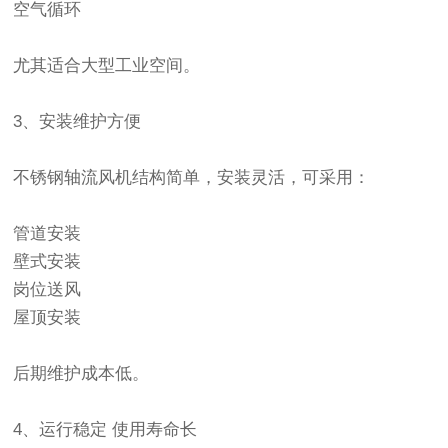
空气循环
尤其适合大型工业空间。
3、安装维护方便
不锈钢轴流风机结构简单，安装灵活，可采用：
管道安装
壁式安装
岗位送风
屋顶安装
后期维护成本低。
4、运行稳定 使用寿命长