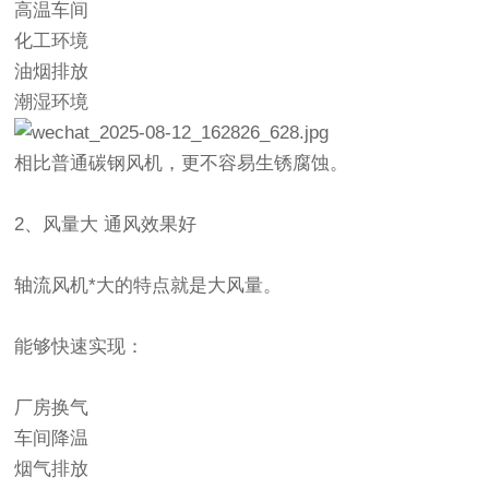
高温车间
化工环境
油烟排放
潮湿环境
相比普通碳钢风机，更不容易生锈腐蚀。
2、风量大 通风效果好
轴流风机*大的特点就是大风量。
能够快速实现：
厂房换气
车间降温
烟气排放