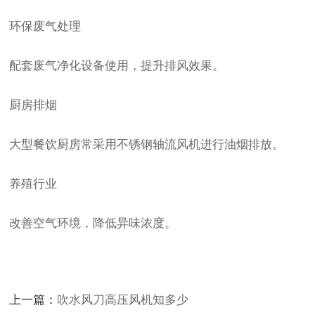
环保废气处理
配套废气净化设备使用，提升排风效果。
厨房排烟
大型餐饮厨房常采用不锈钢轴流风机进行油烟排放。
养殖行业
改善空气环境，降低异味浓度。
上一篇：
吹水风刀高压风机知多少